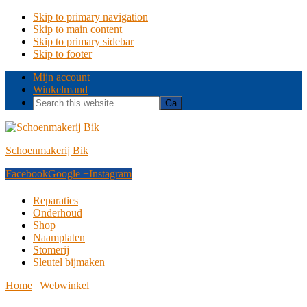
Skip to primary navigation
Skip to main content
Skip to primary sidebar
Skip to footer
Mijn account
Winkelmand
Search
this
website
Schoenmakerij Bik
Facebook
Google +
Instagram
Reparaties
Onderhoud
Shop
Naamplaten
Stomerij
Sleutel bijmaken
Home
|
Webwinkel