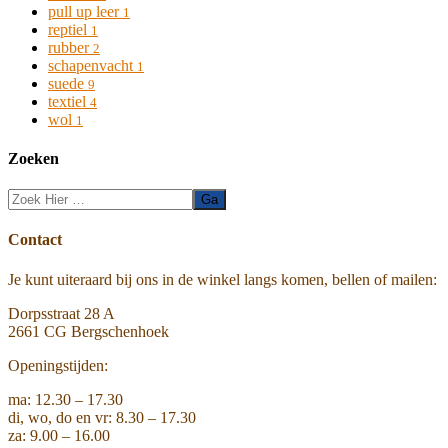
pull up leer
1
reptiel
1
rubber
2
schapenvacht
1
suede
9
textiel
4
wol
1
Zoeken
Zoek
Hier
Footer
Contact
Je kunt uiteraard bij ons in de winkel langs komen, bellen of mailen:
Dorpsstraat 28 A
2661 CG Bergschenhoek
Openingstijden:
ma: 12.30 – 17.30
di, wo, do en vr: 8.30 – 17.30
za: 9.00 – 16.00