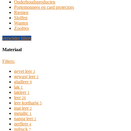
de
Onderhoudsproducten
Kolom
productpagina
Portemonnees en card protectors
Riemen
Sloffen
Wanten
Zooltjes
verwijder filters
Materiaal
Filters:
gevet leer
3
gewaxt leer
2
gladleer
9
lak
1
lakleer
1
leer
26
leer kortharig
5
mat leer
2
metallic
1
nappa leer
2
nerfleer
4
nubuck
7