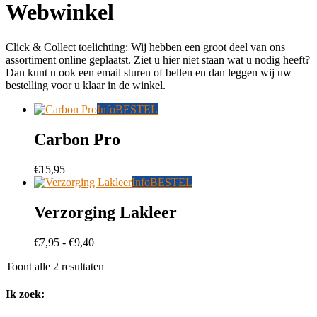
Webwinkel
Click & Collect toelichting: Wij hebben een groot deel van ons
assortiment online geplaatst. Ziet u hier niet staan wat u nodig heeft?
Dan kunt u ook een email sturen of bellen en dan leggen wij uw
bestelling voor u klaar in de winkel.
Info
BESTEL
Carbon Pro
€
15,95
Dit
Info
BESTEL
product
heeft
Verzorging Lakleer
meerdere
variaties.
Prijsklasse:
€
7,95
-
€
9,40
Deze
€7,95
optie
Gesorteerd
Toont alle 2 resultaten
tot
kan
op
€9,40
gekozen
populariteit
sidebar
Winkel
Ik zoek:
worden
op
Zij