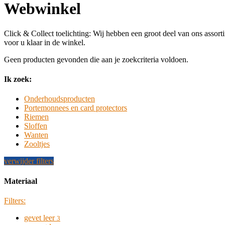
Webwinkel
Click & Collect toelichting: Wij hebben een groot deel van ons assorti
voor u klaar in de winkel.
Geen producten gevonden die aan je zoekcriteria voldoen.
sidebar
Winkel
Ik zoek:
Zij
Onderhoudsproducten
Kolom
Portemonnees en card protectors
Riemen
Sloffen
Wanten
Zooltjes
verwijder filters
Materiaal
Filters:
gevet leer
3