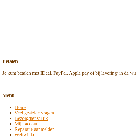
Betalen
Je kunt betalen met IDeal, PayPal, Apple pay of bij levering/ in de wi
Menu
Home
Veel gestelde vragen
Bezorgdienst Bik
Mijn account
Reparatie aanmelden
Webwinkel