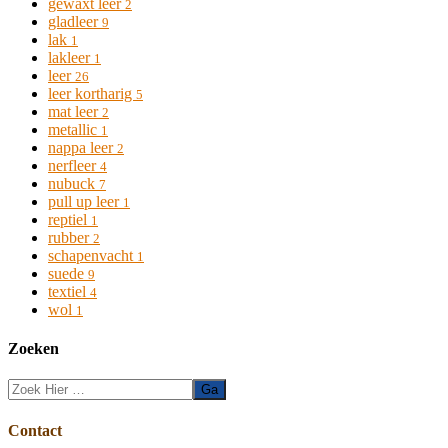
gewaxt leer
2
gladleer
9
lak
1
lakleer
1
leer
26
leer kortharig
5
mat leer
2
metallic
1
nappa leer
2
nerfleer
4
nubuck
7
pull up leer
1
reptiel
1
rubber
2
schapenvacht
1
suede
9
textiel
4
wol
1
Zoeken
Zoek
Hier
Footer
Contact