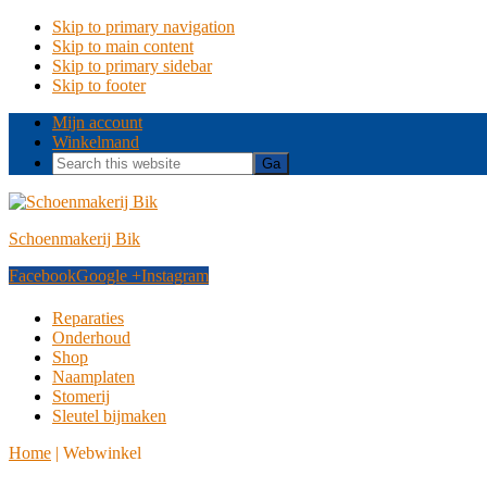
Skip to primary navigation
Skip to main content
Skip to primary sidebar
Skip to footer
Mijn account
Winkelmand
Search
this
website
Schoenmakerij Bik
Facebook
Google +
Instagram
Reparaties
Onderhoud
Shop
Naamplaten
Stomerij
Sleutel bijmaken
Home
|
Webwinkel